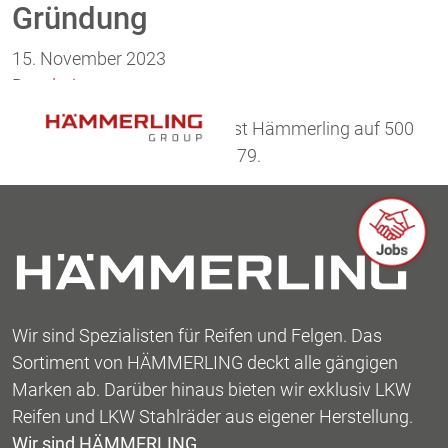
Gründung
Zum Inhalt springen
15. November 2023
By
admin
Gründung der Fa. Reifendienst Hämmerling auf 500
qm an der Bielefelder Straße 79.
Wir sind Spezialisten für Reifen und Felgen. Das
Sortiment von HÄMMERLING deckt alle gängigen
Marken ab. Darüber hinaus bieten wir exklusiv LKW
Reifen und LKW Stahlräder aus eigener Herstellung.
Wir sind HÄMMERLING